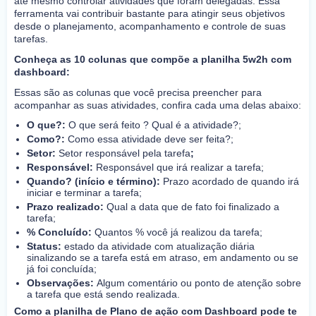
até mesmo controlar atividades que foram delegadas. Essa
ferramenta vai contribuir bastante para atingir seus objetivos
desde o planejamento, acompanhamento e controle de suas
tarefas.
Conheça as 10 colunas que compõe a planilha 5w2h com
dashboard:
Essas são as colunas que você precisa preencher para
acompanhar as suas atividades, confira cada uma delas abaixo:
O que?:
O que será feito ? Qual é a atividade?;
Como?:
Como essa atividade deve ser feita?;
Setor:
Setor responsável pela tarefa
;
Responsável:
Responsável que irá realizar a tarefa;
Quando? (início e término):
Prazo acordado de quando irá
iniciar e terminar a tarefa;
Prazo realizado:
Qual a data que de fato foi finalizado a
tarefa;
% Concluído:
Quantos % você já realizou da tarefa;
Status:
estado da atividade com atualização diária
sinalizando se a tarefa está em atraso, em andamento ou se
já foi concluída;
Observações:
Algum comentário ou ponto de atenção sobre
a tarefa que está sendo realizada.
Como a planilha de Plano de ação com Dashboard pode te