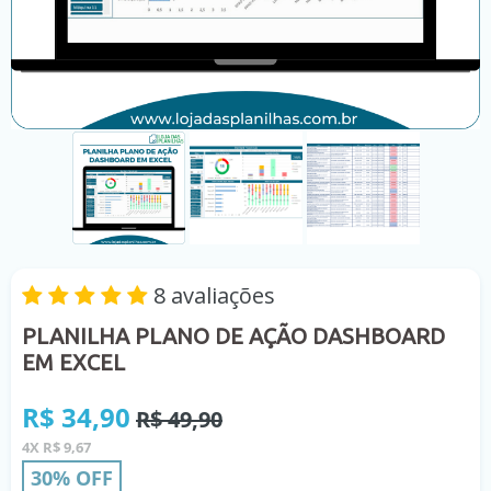
8 avaliações
PLANILHA PLANO DE AÇÃO DASHBOARD
EM EXCEL
Preço
R$ 34,90
R$ 49,90
normal
4X R$ 9,67
30% OFF