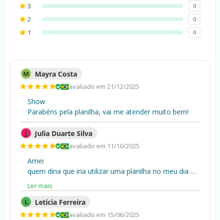
3
0
2
0
1
0
M
Mayra Costa
avaliado em 21/12/2025
Show
Parabéns pela planilha, vai me atender muito bem!
J
Julia Duarte Silva
avaliado em 11/10/2025
Amei
quem diria que iria utilizar uma planilha no meu dia a dia, mas esse modelo é perfeito, ainda mais para acompanhar as minhas tarefas e dos meus colaboradores. Utilizo ela na minha reunião diária. Muito Bom!
Ler mais
L
Letícia Ferreira
avaliado em 15/06/2025