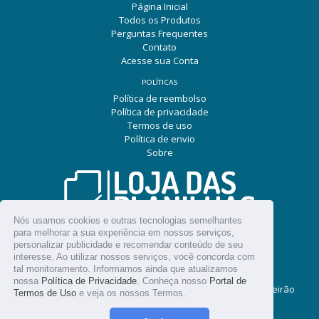
Página Inicial
Todos os Produtos
Perguntas Frequentes
Contato
Acesse sua Conta
POLÍTICAS
Política de reembolso
Política de privacidade
Termos de uso
Política de envio
Sobre
Nós usamos cookies e outras tecnologias semelhantes
para melhorar a sua experiência em nossos serviços,
SIGA NAS REDES SOCIAIS
personalizar publicidade e recomendar conteúdo de seu
Facebook
Pinterest
Instagram
Snapchat
YouTube
interesse. Ao utilizar nossos serviços, você concorda com
tal monitoramento. Informamos ainda que atualizamos
nossa
Política de Privacidade
. Conheça nosso
Portal de
© 2026
LOJA DAS PLANILHAS - CNPJ: 37.863.199/0001-91 Ribeirão
Termos de Uso
e veja os nossos Termos.
Preto/SP