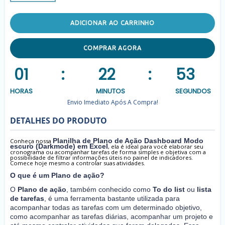
ADICIONAR AO CARRINHO
COMPRAR AGORA
01
:
22
:
53
HORAS
MINUTOS
SEGUNDOS
Envio Imediato Após A Compra!
DETALHES DO PRODUTO
Planilha de Plano de Ação Dashboard Modo
Conheça nossa
escuro (Darkmode) em Excel
, ela é ideal para você elaborar seu
cronograma ou acompanhar tarefas de forma simples e objetiva com a
possibilidade de filtrar informações úteis no painel de indicadores.
Comece hoje mesmo a controlar suas atividades.
O que é um Plano de ação?
O
Plano de ação
, também conhecido como
To do list
ou
lista
de tarefas
, é uma ferramenta bastante utilizada para
acompanhar todas as tarefas com um determinado objetivo,
como acompanhar as tarefas diárias, acompanhar um projeto e