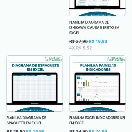
PLANILHA DIAGRAMA DE
ISHIKAWA CAUSA E EFEITO EM
EXCEL
Preço
R$ 27,90
R$ 19,90
normal
4X R$ 5,52
PLANILHA DIAGRAMA DE
PLANILHA EXCEL INDICADORES KPI
SPAGHETTI EM EXCEL
EM EXCEL
Preço
Preço
R$ 29,90
R$ 19,90
R$ 34,90
R$ 24,90