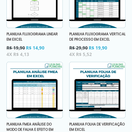
PLANILHA FLUXOGRAMA LINEAR
PLANILHA FLUXOGRAMA VERTICAL
EM EXCEL
DE PROCESSO EM EXCEL
Preço
Preço
R$ 19,90
R$ 14,90
R$ 29,90
R$ 19,90
normal
normal
4X R$ 4,13
4X R$ 5,52
PLANILHA FMEA ANÁLISE DO
PLANILHA FOLHA DE VERIFICAÇÃO
MODO DE FALHA E EFEITO EM
EM EXCEL