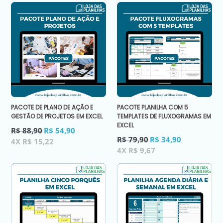
PACOTE DE PLANO DE AÇÃO E
PACOTE PLANILHA COM 5
GESTÃO DE PROJETOS EM EXCEL
TEMPLATES DE FLUXOGRAMAS EM
EXCEL
Preço
R$ 88,90
R$ 54,90
normal
Preço
R$ 79,90
R$ 34,90
4X R$ 15,22
normal
4X R$ 9,67