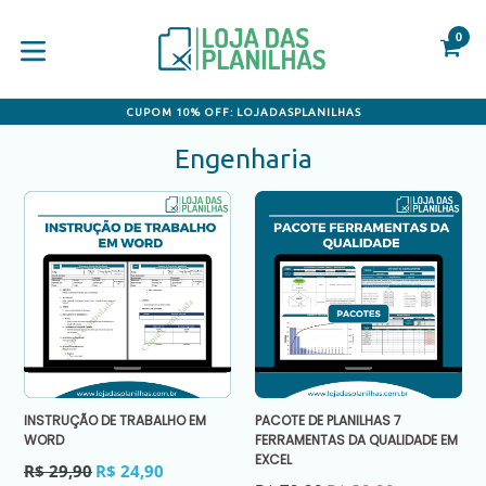
Pular
para
0
C
C
o
conteúdo
expandir/colapsar
CUPOM 10% OFF: LOJADASPLANILHAS
Engenharia
INSTRUÇÃO DE TRABALHO EM
PACOTE DE PLANILHAS 7
WORD
FERRAMENTAS DA QUALIDADE EM
EXCEL
Preço
R$ 29,90
R$ 24,90