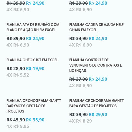
Preço
Preço
R$ 39,90
R$ 24,90
R$ 39,90
R$ 24,90
normal
normal
4X R$ 6,90
4X R$ 6,90
PLANILHA ATA DE REUNIÃO COM
PLANILHA CADEIA DE AJUDA HELP
PLANO DE AÇÃO RH EM EXCEL
CHAIN EM EXCEL
Preço
Preço
R$ 39,90
R$ 24,90
R$ 34,90
R$ 24,90
normal
normal
4X R$ 6,90
4X R$ 6,90
PLANILHA CHECKLIST EM EXCEL
PLANILHA CONTROLE DE
VENCIMENTO DE CONTRATOS E
Preço
R$ 28,90
R$ 19,90
LICENÇAS
normal
4X R$ 5,52
Preço
R$ 37,90
R$ 24,90
normal
4X R$ 6,90
PLANILHA CRONOGRAMA GANTT
PLANILHA CRONOGRAMA GANTT
DARKMODE GESTÃO DE
PARA GESTÃO DE PROJETOS
PROJETOS
Preço
R$ 39,90
R$ 29,90
Preço
normal
R$ 45,90
R$ 35,90
4X R$ 8,29
normal
4X R$ 9,95