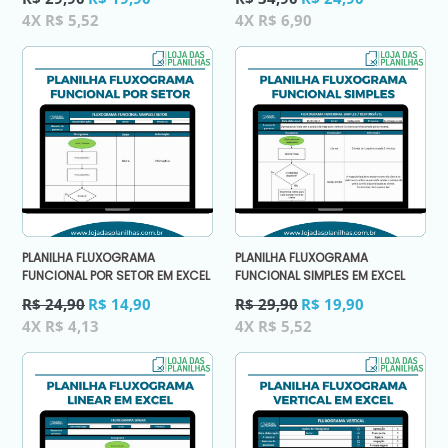
normal
normal
4X R$ 5,52
4X R$ 6,90
PLANILHA FLUXOGRAMA
PLANILHA FLUXOGRAMA
FUNCIONAL POR SETOR EM EXCEL
FUNCIONAL SIMPLES EM EXCEL
Preço
Preço
R$ 24,90
R$ 14,90
R$ 29,90
R$ 19,90
normal
normal
4X R$ 4,13
4X R$ 5,52