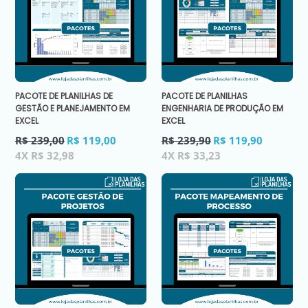
PACOTE DE PLANILHAS DE
PACOTE DE PLANILHAS
GESTÃO E PLANEJAMENTO EM
ENGENHARIA DE PRODUÇÃO EM
EXCEL
EXCEL
Preço
Preço
R$ 239,00
R$ 119,00
R$ 239,90
R$ 119,90
normal
normal
4X R$ 32,98
4X R$ 33,23