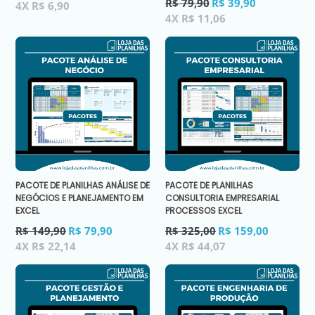
normal
Preço
R$ 79,90
R$ 39,90
4X R$ 6,90
normal
4X R$ 11,06
PACOTE DE PLANILHAS ANÁLISE DE
PACOTE DE PLANILHAS
NEGÓCIOS E PLANEJAMENTO EM
CONSULTORIA EMPRESARIAL
EXCEL
PROCESSOS EXCEL
Preço
Preço
R$ 149,90
R$ 79,90
R$ 325,00
R$ 159,00
normal
normal
4X R$ 22,14
4X R$ 44,07