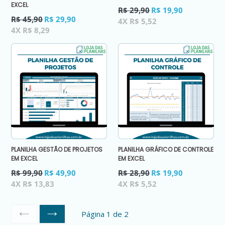
EXCEL
Preço
R$ 29,90
R$ 19,90
Preço
normal
R$ 45,90
R$ 29,90
4X R$ 5,52
normal
4X R$ 8,29
PLANILHA GESTÃO DE PROJETOS
PLANILHA GRÁFICO DE CONTROLE
EM EXCEL
EM EXCEL
Preço
Preço
R$ 99,90
R$ 49,90
R$ 28,90
R$ 19,90
normal
normal
4X R$ 13,83
4X R$ 5,52
Página 1 de 2
ANTERIOR
SEGUINTE