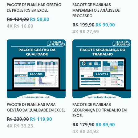
PACOTE DE PLANILHAS GESTÃO
PACOTE DE PLANILHAS
DE PROJETOS EM EXCEL
MAPEAMENTO E ANÁLISE DE
PROCESSO
Preço
R$ 124,90
R$ 59,90
normal
Preço
R$ 199,90
R$ 99,90
4X R$ 16,60
normal
4X R$ 27,69
PACOTE DE PLANILHAS PARA
PACOTE DE PLANILHAS
GESTÃO DA QUALIDADE EM EXCEL
SEGURANÇA DO TRABALHO EM
EXCEL
Preço
R$ 239,90
R$ 119,90
normal
Preço
R$ 179,90
R$ 89,90
4X R$ 33,23
normal
4X R$ 24,92