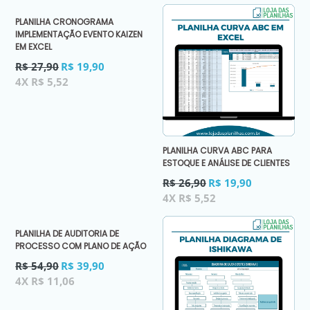
PLANILHA CRONOGRAMA
IMPLEMENTAÇÃO EVENTO KAIZEN
EM EXCEL
Preço
R$ 27,90
R$ 19,90
normal
4X R$ 5,52
PLANILHA CURVA ABC PARA
ESTOQUE E ANÁLISE DE CLIENTES
Preço
R$ 26,90
R$ 19,90
normal
4X R$ 5,52
PLANILHA DE AUDITORIA DE
PROCESSO COM PLANO DE AÇÃO
Preço
R$ 54,90
R$ 39,90
normal
4X R$ 11,06