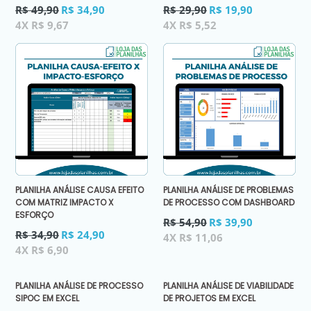
Preço
Preço
R$ 49,90
R$ 34,90
R$ 29,90
R$ 19,90
normal
normal
4X R$ 9,67
4X R$ 5,52
PLANILHA ANÁLISE CAUSA EFEITO
PLANILHA ANÁLISE DE PROBLEMAS
COM MATRIZ IMPACTO X
DE PROCESSO COM DASHBOARD
ESFORÇO
Preço
R$ 54,90
R$ 39,90
Preço
normal
R$ 34,90
R$ 24,90
4X R$ 11,06
normal
4X R$ 6,90
PLANILHA ANÁLISE DE PROCESSO
PLANILHA ANÁLISE DE VIABILIDADE
SIPOC EM EXCEL
DE PROJETOS EM EXCEL