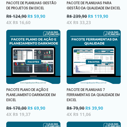
PACOTE DE PLANILHAS GESTÃO
PACOTE DE PLANILHAS PARA
DE PROJETOS EM EXCEL
GESTÃO DA QUALIDADE EM EXCEL
Preço
Preço
R$ 124,90
R$ 59,90
R$ 239,90
R$ 119,90
normal
normal
4X R$ 16,60
4X R$ 33,23
PACOTE PLANO DE AÇÃO E
PACOTE DE PLANILHAS 7
PLANEJAMENTO DARKMODE EM
FERRAMENTAS DA QUALIDADE EM
EXCEL
EXCEL
Preço
Preço
R$ 170,00
R$ 69,90
R$ 79,90
R$ 39,90
normal
normal
4X R$ 19,37
4X R$ 11,06