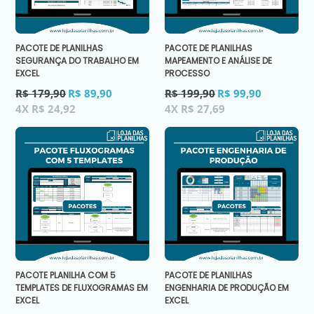
PACOTE DE PLANILHAS
PACOTE DE PLANILHAS
SEGURANÇA DO TRABALHO EM
MAPEAMENTO E ANÁLISE DE
EXCEL
PROCESSO
Preço
Preço
R$ 179,90
R$ 89,90
R$ 199,90
R$ 99,90
normal
normal
4X R$ 24,92
4X R$ 27,69
PACOTE PLANILHA COM 5
PACOTE DE PLANILHAS
TEMPLATES DE FLUXOGRAMAS EM
ENGENHARIA DE PRODUÇÃO EM
EXCEL
EXCEL