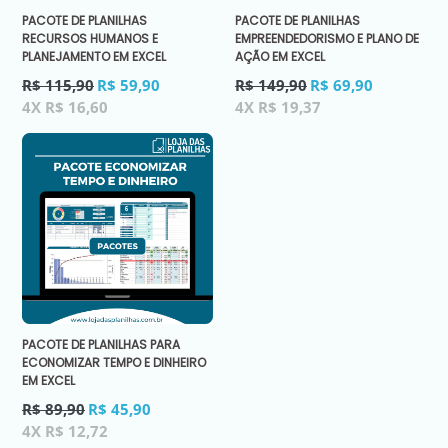
PACOTE DE PLANILHAS
PACOTE DE PLANILHAS
RECURSOS HUMANOS E
EMPREENDEDORISMO E PLANO DE
PLANEJAMENTO EM EXCEL
AÇÃO EM EXCEL
Preço
Preço
R$ 115,90
R$ 59,90
R$ 149,90
R$ 69,90
normal
normal
4X R$ 16,60
4X R$ 19,37
PACOTE DE PLANILHAS PARA
ECONOMIZAR TEMPO E DINHEIRO
EM EXCEL
Preço
R$ 89,90
R$ 45,90
normal
4X R$ 12,72