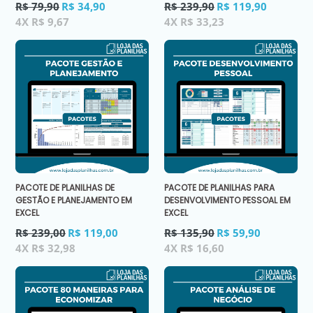
Preço
Preço
R$ 79,90
R$ 34,90
R$ 239,90
R$ 119,90
normal
normal
4X R$ 9,67
4X R$ 33,23
PACOTE DE PLANILHAS DE
PACOTE DE PLANILHAS PARA
GESTÃO E PLANEJAMENTO EM
DESENVOLVIMENTO PESSOAL EM
EXCEL
EXCEL
Preço
Preço
R$ 239,00
R$ 119,00
R$ 135,90
R$ 59,90
normal
normal
4X R$ 32,98
4X R$ 16,60