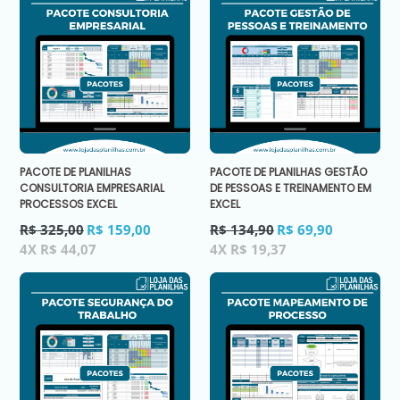
PACOTE DE PLANILHAS
PACOTE DE PLANILHAS GESTÃO
CONSULTORIA EMPRESARIAL
DE PESSOAS E TREINAMENTO EM
PROCESSOS EXCEL
EXCEL
Preço
Preço
R$ 325,00
R$ 159,00
R$ 134,90
R$ 69,90
normal
normal
4X R$ 44,07
4X R$ 19,37