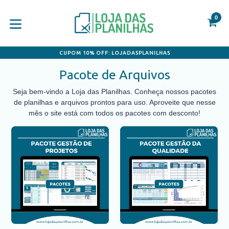
Pular
para
0
C
C
o
conteúdo
expandir/colapsar
CUPOM 10% OFF: LOJADASPLANILHAS
Pacote de Arquivos
Seja bem-vindo a Loja das Planilhas. Conheça nossos pacotes
de planilhas e arquivos prontos para uso. Aproveite que nesse
mês o site está com todos os pacotes com desconto!