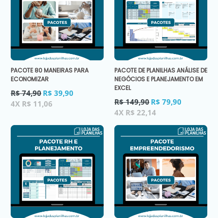
PACOTE 80 MANEIRAS PARA
PACOTE DE PLANILHAS ANÁLISE DE
ECONOMIZAR
NEGÓCIOS E PLANEJAMENTO EM
EXCEL
Preço
R$ 74,90
R$ 39,90
normal
Preço
R$ 149,90
R$ 79,90
4X R$ 11,06
normal
4X R$ 22,14