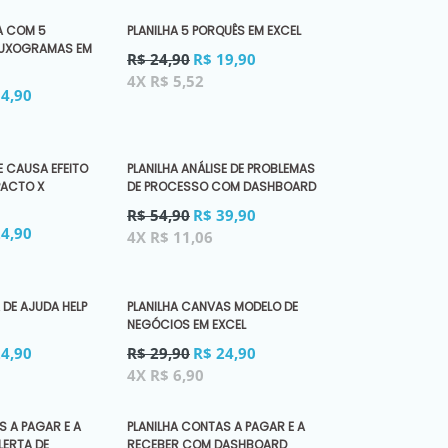
A COM 5
PLANILHA 5 PORQUÊS EM EXCEL
FLUXOGRAMAS EM
Preço
R$ 24,90
R$ 19,90
normal
4X R$ 5,52
34,90
E CAUSA EFEITO
PLANILHA ANÁLISE DE PROBLEMAS
PACTO X
DE PROCESSO COM DASHBOARD
Preço
R$ 54,90
R$ 39,90
normal
24,90
4X R$ 11,06
 DE AJUDA HELP
PLANILHA CANVAS MODELO DE
NEGÓCIOS EM EXCEL
Preço
24,90
R$ 29,90
R$ 24,90
normal
4X R$ 6,90
S A PAGAR E A
PLANILHA CONTAS A PAGAR E A
LERTA DE
RECEBER COM DASHBOARD