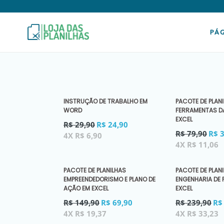
Pular
para
o
conteúdo
PÁG
INSTRUÇÃO DE TRABALHO EM
PACOTE DE PLANI
WORD
FERRAMENTAS DA
EXCEL
Preço
R$ 29,90
R$ 24,90
Preço
normal
R$ 79,90
R$ 
4X R$ 6,90
normal
4X R$ 11,06
PACOTE DE PLANILHAS
PACOTE DE PLAN
EMPREENDEDORISMO E PLANO DE
ENGENHARIA DE
AÇÃO EM EXCEL
EXCEL
Preço
Preço
R$ 149,90
R$ 69,90
R$ 239,90
R$
normal
normal
4X R$ 19,37
4X R$ 33,23