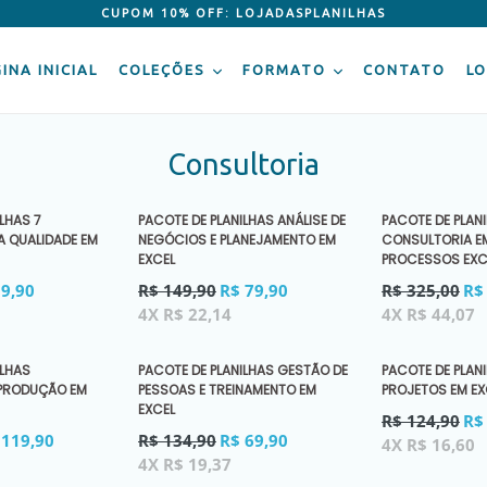
CUPOM 10% OFF: LOJADASPLANILHAS
INA INICIAL
COLEÇÕES
FORMATO
CONTATO
LO
Consultoria
LHAS 7
PACOTE DE PLANILHAS ANÁLISE DE
PACOTE DE PLAN
 QUALIDADE EM
NEGÓCIOS E PLANEJAMENTO EM
CONSULTORIA E
EXCEL
PROCESSOS EXC
Preço
Preço
39,90
R$ 149,90
R$ 79,90
R$ 325,00
R$
normal
normal
4X R$ 22,14
4X R$ 44,07
ILHAS
PACOTE DE PLANILHAS GESTÃO DE
PACOTE DE PLAN
 PRODUÇÃO EM
PESSOAS E TREINAMENTO EM
PROJETOS EM EX
EXCEL
Preço
R$ 124,90
R$
Preço
normal
 119,90
R$ 134,90
R$ 69,90
4X R$ 16,60
normal
4X R$ 19,37