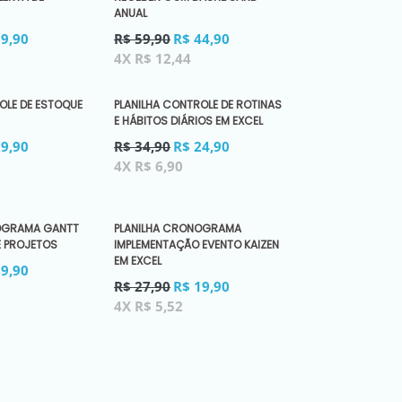
ANUAL
Preço
39,90
R$ 59,90
R$ 44,90
normal
4X R$ 12,44
OLE DE ESTOQUE
PLANILHA CONTROLE DE ROTINAS
E HÁBITOS DIÁRIOS EM EXCEL
Preço
29,90
R$ 34,90
R$ 24,90
normal
4X R$ 6,90
OGRAMA GANTT
PLANILHA CRONOGRAMA
E PROJETOS
IMPLEMENTAÇÃO EVENTO KAIZEN
EM EXCEL
29,90
Preço
R$ 27,90
R$ 19,90
normal
4X R$ 5,52