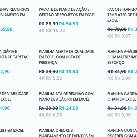
ILHAS RECURSOS
PACOTE DE PLANO DE AÇÃO E
PACOTE PLANILH
NEJAMENTO EM
GESTÃO DE PROJETOS EM EXCEL
TEMPLATES DE 
EXCEL
Preço
R$ 88,90
R$ 54,90
Preço
normal
 59,90
R$ 79,90
R$ 
4X R$ 15,22
normal
4X R$ 9,67
 DIÁRIA E
PLANILHA ALERTA DE QUALIDADE
PLANILHA ANÁLIS
STA DE TAREFAS
EM EXCEL COM LISTA DE
COM MATRIZ IM
PRESENÇA
ESFORÇO
Preço
Preço
34,90
R$ 29,90
R$ 19,90
R$ 34,90
R$ 
normal
normal
4X R$ 5,52
4X R$ 6,90
E DE VIABILIDADE
PLANILHA ATA DE REUNIÃO COM
PLANILHA CADEIA
 EXCEL
PLANO DE AÇÃO RH EM EXCEL
CHAIN EM EXCEL
Preço
Preço
24,90
R$ 39,90
R$ 24,90
R$ 34,90
R$ 
normal
normal
4X R$ 6,90
4X R$ 6,90
IST EM EXCEL
PLANILHA CHECKLIST
PLANILHA CONTA
PLANEJAMENTO DE EVENTOS EM
RECEBER COM A