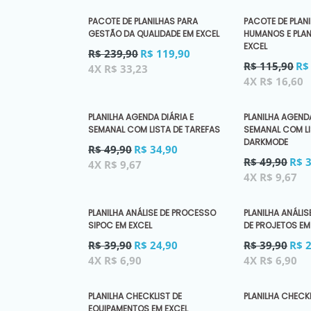
PACOTE DE PLANILHAS PARA
PACOTE DE PLAN
GESTÃO DA QUALIDADE EM EXCEL
HUMANOS E PLA
EXCEL
Preço
R$ 239,90
R$ 119,90
Preço
normal
R$ 115,90
R$
4X R$ 33,23
normal
4X R$ 16,60
PLANILHA AGENDA DIÁRIA E
PLANILHA AGENDA
SEMANAL COM LISTA DE TAREFAS
SEMANAL COM LI
DARKMODE
Preço
R$ 49,90
R$ 34,90
Preço
normal
R$ 49,90
R$ 
4X R$ 9,67
normal
4X R$ 9,67
PLANILHA ANÁLISE DE PROCESSO
PLANILHA ANÁLIS
SIPOC EM EXCEL
DE PROJETOS EM
Preço
Preço
R$ 39,90
R$ 24,90
R$ 39,90
R$ 
normal
normal
4X R$ 6,90
4X R$ 6,90
PLANILHA CHECKLIST DE
PLANILHA CHECKL
EQUIPAMENTOS EM EXCEL