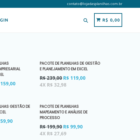
contato@lojadasplanilhas.com.br
Pesquisar
CARRINHO
CARRINHO
GIN
R$ 0,00
ILHAS
PACOTE DE PLANILHAS DE GESTÃO
MPRESARIAL
E PLANEJAMENTO EM EXCEL
EL
Preço
R$ 239,00
R$ 119,00
normal
 159,00
4X R$ 32,98
ILHAS GESTÃO DE
PACOTE DE PLANILHAS
CEL
MAPEAMENTO E ANÁLISE DE
PROCESSO
 59,90
Preço
R$ 199,90
R$ 99,90
normal
4X R$ 27,69