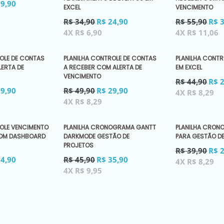
19,90
EXCEL
VENCIMENTO
Preço
Preço
R$ 34,90
R$ 24,90
R$ 55,90
R$ 
normal
normal
4X R$ 6,90
4X R$ 11,06
OLE DE CONTAS
PLANILHA CONTROLE DE CONTAS
PLANILHA CONTR
ERTA DE
A RECEBER COM ALERTA DE
EM EXCEL
VENCIMENTO
Preço
R$ 44,90
R$ 
Preço
normal
29,90
R$ 49,90
R$ 29,90
4X R$ 8,29
normal
4X R$ 8,29
OLE VENCIMENTO
PLANILHA CRONOGRAMA GANTT
PLANILHA CRON
COM DASHBOARD
DARKMODE GESTÃO DE
PARA GESTÃO D
PROJETOS
Preço
R$ 39,90
R$ 
Preço
normal
24,90
R$ 45,90
R$ 35,90
4X R$ 8,29
normal
4X R$ 9,95