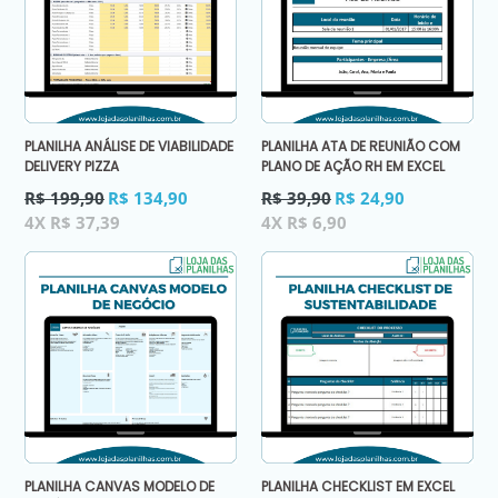
PLANILHA ANÁLISE DE VIABILIDADE
PLANILHA ATA DE REUNIÃO COM
DELIVERY PIZZA
PLANO DE AÇÃO RH EM EXCEL
Preço
Preço
R$ 199,90
R$ 134,90
R$ 39,90
R$ 24,90
normal
normal
4X R$ 37,39
4X R$ 6,90
PLANILHA CANVAS MODELO DE
PLANILHA CHECKLIST EM EXCEL