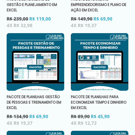
GESTÃO E PLANEJAMENTO EM
EMPREENDEDORISMO E PLANO DE
EXCEL
AÇÃO EM EXCEL
Preço
Preço
R$ 239,00
R$ 119,00
R$ 149,90
R$ 69,90
normal
normal
4X R$ 32,98
4X R$ 19,37
PACOTE DE PLANILHAS GESTÃO
PACOTE DE PLANILHAS PARA
DE PESSOAS E TREINAMENTO EM
ECONOMIZAR TEMPO E DINHEIRO
EXCEL
EM EXCEL
Preço
Preço
R$ 134,90
R$ 69,90
R$ 89,90
R$ 45,90
normal
normal
4X R$ 19,37
4X R$ 12,72