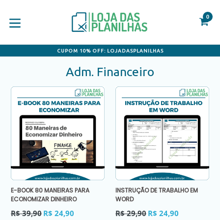
Pular
para
0
C
C
o
conteúdo
expandir/colapsar
CUPOM 10% OFF: LOJADASPLANILHAS
Adm. Financeiro
E-BOOK 80 MANEIRAS PARA
INSTRUÇÃO DE TRABALHO EM
ECONOMIZAR DINHEIRO
WORD
Preço
Preço
R$ 39,90
R$ 24,90
R$ 29,90
R$ 24,90