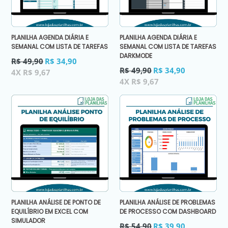
PLANILHA AGENDA DIÁRIA E
PLANILHA AGENDA DIÁRIA E
SEMANAL COM LISTA DE TAREFAS
SEMANAL COM LISTA DE TAREFAS
DARKMODE
Preço
R$ 49,90
R$ 34,90
normal
Preço
R$ 49,90
R$ 34,90
4X R$ 9,67
normal
4X R$ 9,67
PLANILHA ANÁLISE DE PONTO DE
PLANILHA ANÁLISE DE PROBLEMAS
EQUILÍBRIO EM EXCEL COM
DE PROCESSO COM DASHBOARD
SIMULADOR
Preço
R$ 54,90
R$ 39,90