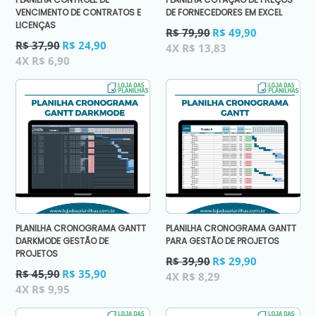
VENCIMENTO DE CONTRATOS E
DE FORNECEDORES EM EXCEL
LICENÇAS
Preço
R$ 79,90
R$ 49,90
Preço
normal
R$ 37,90
R$ 24,90
4X R$ 13,83
normal
4X R$ 6,90
PLANILHA CRONOGRAMA GANTT
PLANILHA CRONOGRAMA GANTT
DARKMODE GESTÃO DE
PARA GESTÃO DE PROJETOS
PROJETOS
Preço
R$ 39,90
R$ 29,90
Preço
normal
R$ 45,90
R$ 35,90
4X R$ 8,29
normal
4X R$ 9,95