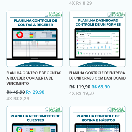
normal
4X R$ 8,29
PLANILHA CONTROLE DE CONTAS
PLANILHA CONTROLE DE ENTREGA
A RECEBER COM ALERTA DE
DE UNIFORMES COM DASHBOARD
VENCIMENTO
Preço
R$ 119,90
R$ 69,90
Preço
normal
R$ 49,90
R$ 29,90
4X R$ 19,37
normal
4X R$ 8,29