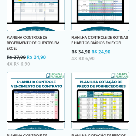
PLANILHA CONTROLE DE
PLANILHA CONTROLE DE ROTINAS
RECEBIMENTO DE CLIENTES EM
E HÁBITOS DIÁRIOS EM EXCEL
EXCEL
Preço
R$ 34,90
R$ 24,90
Preço
normal
R$ 37,90
R$ 24,90
4X R$ 6,90
normal
4X R$ 6,90
PLANILHA CONTROLE DE
PLANILHA COTAÇÃO DE PREÇOS