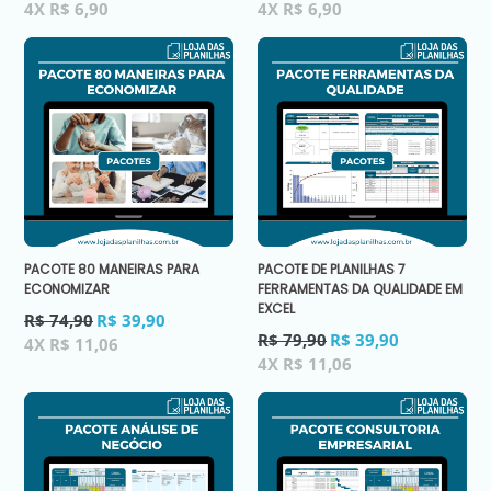
normal
normal
4X R$ 6,90
4X R$ 6,90
PACOTE 80 MANEIRAS PARA
PACOTE DE PLANILHAS 7
ECONOMIZAR
FERRAMENTAS DA QUALIDADE EM
EXCEL
Preço
R$ 74,90
R$ 39,90
normal
Preço
R$ 79,90
R$ 39,90
4X R$ 11,06
normal
4X R$ 11,06