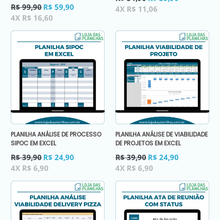
Preço
normal
R$ 99,90
R$ 59,90
4X R$ 11,06
normal
4X R$ 16,60
PLANILHA ANÁLISE DE PROCESSO
PLANILHA ANÁLISE DE VIABILIDADE
SIPOC EM EXCEL
DE PROJETOS EM EXCEL
Preço
Preço
R$ 39,90
R$ 24,90
R$ 39,90
R$ 24,90
normal
normal
4X R$ 6,90
4X R$ 6,90