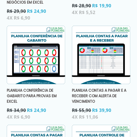
NEGÓCIOS EM EXCEL
Preço
R$ 28,90
R$ 19,90
Preço
normal
R$ 29,90
R$ 24,90
4X R$ 5,52
normal
4X R$ 6,90
PLANILHA CONFERÊNCIA DE
PLANILHA CONTAS A PAGAR E A
GABARITO PARA PROVAS EM
RECEBER COM ALERTA DE
EXCEL
VENCIMENTO
Preço
Preço
R$ 34,90
R$ 24,90
R$ 55,90
R$ 39,90
normal
normal
4X R$ 6,90
4X R$ 11,06