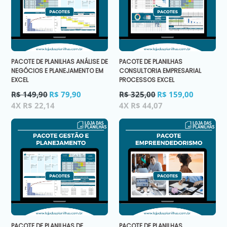
PACOTE DE PLANILHAS ANÁLISE DE
PACOTE DE PLANILHAS
NEGÓCIOS E PLANEJAMENTO EM
CONSULTORIA EMPRESARIAL
EXCEL
PROCESSOS EXCEL
Preço
Preço
R$ 149,90
R$ 79,90
R$ 325,00
R$ 159,00
normal
normal
4X R$ 22,14
4X R$ 44,07
PACOTE DE PLANILHAS DE
PACOTE DE PLANILHAS