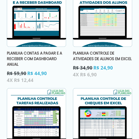
PLANILHA CONTAS A PAGAR E A
PLANILHA CONTROLE DE
RECEBER COM DASHBOARD
ATIVIDADES DE ALUNOS EM EXCEL
ANUAL
Preço
R$ 34,90
R$ 24,90
Preço
normal
R$ 59,90
R$ 44,90
4X R$ 6,90
normal
4X R$ 12,44