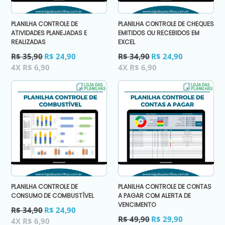
PLANILHA CONTROLE DE
PLANILHA CONTROLE DE CHEQUES
ATIVIDADES PLANEJADAS E
EMITIDOS OU RECEBIDOS EM
REALIZADAS
EXCEL
Preço
Preço
R$ 35,90
R$ 24,90
R$ 34,90
R$ 24,90
normal
normal
4X R$ 6,90
4X R$ 6,90
PLANILHA CONTROLE DE
PLANILHA CONTROLE DE CONTAS
CONSUMO DE COMBUSTÍVEL
A PAGAR COM ALERTA DE
VENCIMENTO
Preço
R$ 34,90
R$ 24,90
normal
Preço
R$ 49,90
R$ 29,90
4X R$ 6,90