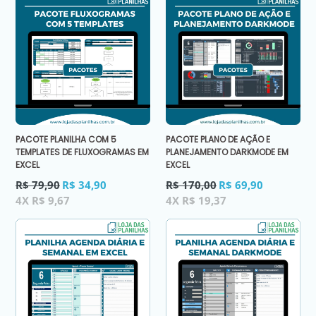
PACOTE PLANILHA COM 5
PACOTE PLANO DE AÇÃO E
TEMPLATES DE FLUXOGRAMAS EM
PLANEJAMENTO DARKMODE EM
EXCEL
EXCEL
Preço
Preço
R$ 79,90
R$ 34,90
R$ 170,00
R$ 69,90
normal
normal
4X R$ 9,67
4X R$ 19,37