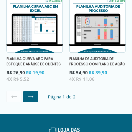
PLANILHA CURVA ABC PARA
PLANILHA DE AUDITORIA DE
ESTOQUE E ANÁLISE DE CLIENTES
PROCESSO COM PLANO DE AÇÃO
Preço
Preço
R$ 26,90
R$ 19,90
R$ 54,90
R$ 39,90
normal
normal
4X R$ 5,52
4X R$ 11,06
Página 1 de 2
ANTERIOR
SEGUINTE